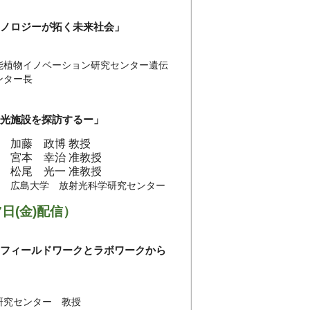
クノロジーが拓く未来社会」
能植物イノベーション研究センター遺伝
ンター長
射光施設を探訪するー」
加藤 政博 教授
宮本 幸治 准教授
松尾 光一 准教授
広島大学 放射光科学研究センター
7日(金)配信）
～フィールドワークとラボワークから
研究センター 教授