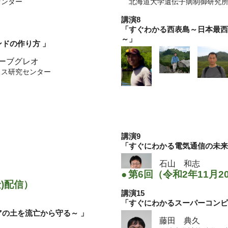
センター
北海道大学遺伝子病制御研
講演8
「すぐわかる西表島～日本最
～」
ドの作り方 」
ーブグレオ
クス研究センター
講演9
「すぐにわかる電気通信の未
石山 和志
●
第6回（令和2年11月2
東北大学電気通信研
金)配信）
講演15
講演10
「すぐにわかるスーパーコンピ
「Rock-paper-scissors, lizard
アの土を流亡から守る～ 」
theory (すぐにわかる進
藤田 典久
ションを即わかり)」