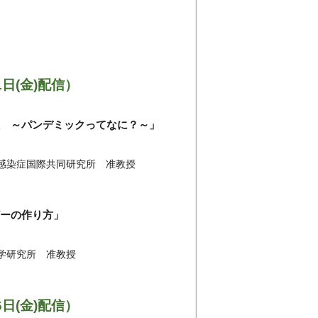
1日(金)配信）
症 ～パンデミックってなに？～」
通感染症国際共同研究所 准教授
ザーの作り方」
学研究所 准教授
6日(金)配信）