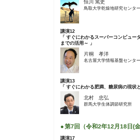
恒川 篤史
鳥取大学乾燥地研究センタ
講演12
「 すぐにわかるスーパーコンピュー
までの活用～ 」
片桐 孝洋
名古屋大学情報基盤センタ
講演13
「 すぐにわかる肥満、糖尿病の現状と
北村 忠弘
群馬大学生体調節研究所
講演14
●
第7回（令和2年12月18日(
「 すぐにわかる免疫器官の役割～T
研究～ 」
講演17