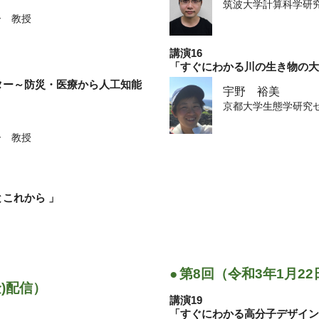
筑波大学計算科学研
ー 教授
Jonathan Newton
京都大学経済研究所
講演16
「すぐにわかる川の生き物の
ター～防災・医療から人工知能
宇野 裕美
京都大学生態学研究
ー 教授
これから 」
●
第8回（令和3年1月22
金)配信）
細胞が作られる場所「胸腺」の
講演19
「すぐにわかる高分子デザイ