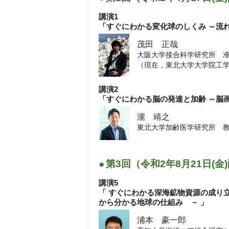
2026年7月17日
お知らせ
講演1
2026年度愛媛大学先端研究院シ
「すぐにわかる変化球のしくみ ～流
方大学から発信する研究拠点の力
茂田 正哉
大阪大学接合科学研究所 
2020年9月4日
お知らせ
（現在，東北大学大学院工
研究環境基盤部会 共同利用・共
に関する作業部会（第10期）（第
講演2
「すぐにわかる脳の発達と加齢 ～脳
2020年9月4日
お知らせ
研究環境基盤部会 共同利用・共
瀧 靖之
に関する作業部会（第10期）（第
東北大学加齢医学研究所 
2018年2月28日
お知らせ
国際共同利用・共同研究拠点（仮
●
第3回（令和2年8月21日(金
2017年10月5日
お知らせ
講演5
ウェブサイトをリニューアルしま
「 すぐにわかる深海鉱物資源の成り
から分かる地球の仕組み － 」
浦本 豪一郎