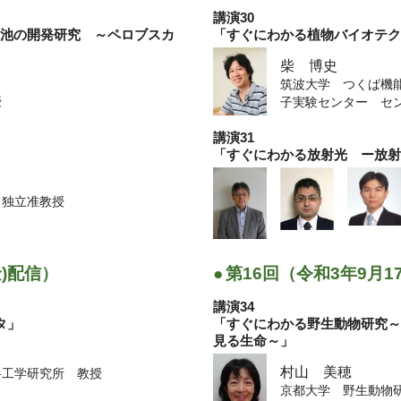
講演30
池の開発研究 ～ペロブスカ
「すぐにわかる植物バイオテ
柴 博史
筑波大学 つくば機
授
子実験センター セ
講演31
「すぐにわかる放射光 ー放
 独立准教授
金)配信）
●
第16回（令和3年9月1
講演34
タ」
「すぐにわかる野生動物研究
見る生命～」
村山 美穂
料工学研究所 教授
京都大学 野生動物