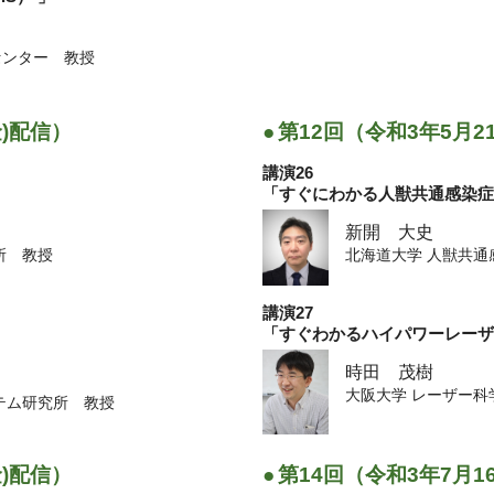
センター 教授
金)配信）
●
第12回（令和3年5月2
講演26
「すぐにわかる人獣共通感染
新開 大史
究所 教授
北海道大学 人獣共
講演27
「すぐわかるハイパワーレー
」
時田 茂樹
大阪大学 レーザー科
ステム研究所 教授
金)配信）
●
第14回（令和3年7月1