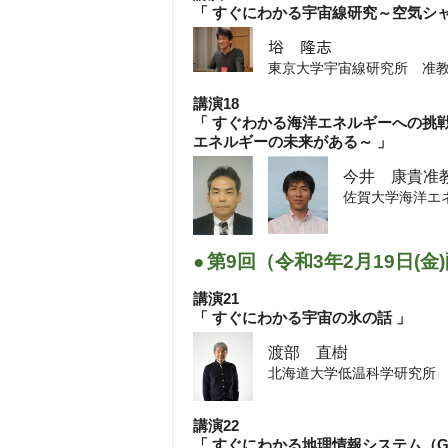
「 すぐにわかる宇宙線研究～空気シ
大東 いずみ
徳島大学先端酵素学研究所
﨏 隆志
東京大学宇宙線研究所 准
講演18
「 すぐわかる海洋エネルギーへの挑
エネルギーの未来がある～ 」
今井 康貴准
佐賀大学海洋エ
●
第9回（令和3年2月19日(金
講演21
「 すぐにわかる宇宙の氷の話 」
渡部 直樹
北海道大学低温科学研究所
講演22
「 すぐにわかる地理情報システム（GI