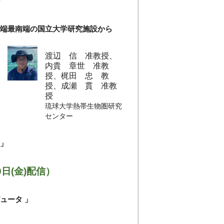
究所
西端最南端の国立大学研究施設から
渡辺 信 准教授、
内貴 章世 准教
授、梶田 忠 教
授、成瀬 貫 准教
授
琉球大学熱帯生物圏研究
センター
来」
0日(金)配信）
究所 教授
ュータ 」
s, fashion and evolutionary game
化ゲーム理論～じゃんけん・トカゲ・ファッ