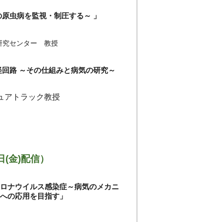
の原虫病を監視・制圧する～ 」
研究センター 教授
経回路 ～その仕組みと病気の研究～
ュアトラック教授
日(金)配信）
コロナウイルス感染症～病気のメカニ
発への応用を目指す」