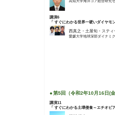
高知大学海洋コア総合研究
講演6
「 すぐにわかる世界一硬いダイヤモン
西真之・土屋旬・スティ
愛媛大学地球深部ダイナミ
●
第5回（令和2年10月16日(
講演11
「 すぐにわかる土壌侵食～エチオピ