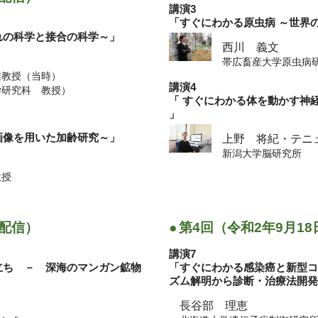
講演3
「すぐにわかる原虫病 ～世界
ンポジウム「知はどこでうまれ、輝くのかー地
れの科学と接合の科学～」
ー」開催のお知らせ
西川 義文
帯広畜産大学原虫病
准教授（当時）
講演4
学研究科 教授）
同研究拠点及び国際共同利用・共同研究拠点
「 すぐにわかる体を動かす神
7回）に関する情報共有について
」
画像を用いた加齢研究～」
上野 将紀・テニ
新潟大学脳研究所
同研究拠点及び国際共同利用・共同研究拠点
6回）に関する情報共有について
教授
称）に関する情報共有について
)配信）
●
第4回（令和2年9月18
講演7
した。
立ち － 深海のマンガン鉱物
「すぐにわかる感染癌と新型
ズム解明から診断・治療法開
長谷部 理恵