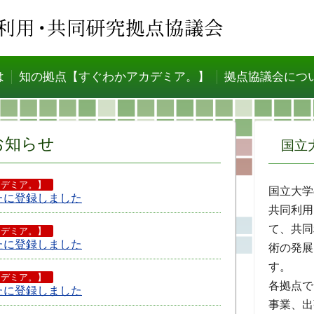
は
知の拠点【すぐわかアカデミア。】
拠点協議会につ
お知らせ
国立
カデミア。】
国立大学
たに登録しました
共同利用
て、共同
カデミア。】
たに登録しました
術の発展
す。
カデミア。】
各拠点で
たに登録しました
事業、出