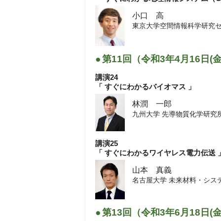
小口 高
東京大学空間情報科学研究
●
第11回（令和3年4月16日(
講演24
「 すぐにわかるバイオマス 」
林潤 一郎
九州大学 先導物質化学研
講演25
「 すぐにわかるワイヤレス電力伝送 
山本 真義
名古屋大学 未来材料・シ
●
第13回（令和3年6月18日(