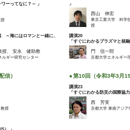
」
ャワーってなに？～ 」
 准教授（免疫系発生医学分野）
西山 伸宏
東京工業大学 科学
教授
授
戦 ～海にはロマンと一緒に、
講演20
「すぐにわかるプラズマと核
教授、 安永 健助教
門 信一郎
ネルギー研究センター
京都大学エネルギー
)配信）
●
第10回（令和3年3月1
講演23
「すぐにわかる防災の国際協力
⻄ 芳実
 教授
京都大学 東南アジ
S） 」